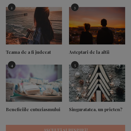
2
3
Teama de a fi judecat
Asteptari de la altii
4
5
Beneficiile entuziasmului
Singuratatea, un prieten?
ASCULTĂ ȘI RESPIRĂ!