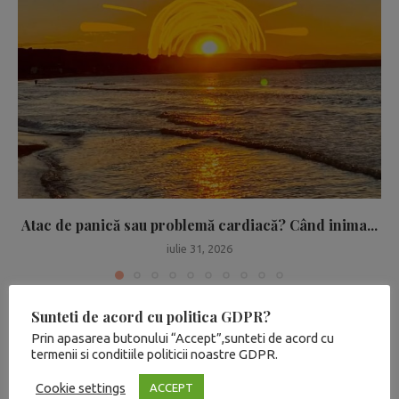
Atac de panică sau problemă cardiacă? Când inima...
iulie 31, 2026
Sunteti de acord cu politica GDPR?
Prin apasarea butonului “Accept”,sunteti de acord cu
LEAVE A COMMENT
termenii si conditiile politicii noastre GDPR.
Cookie settings
ACCEPT