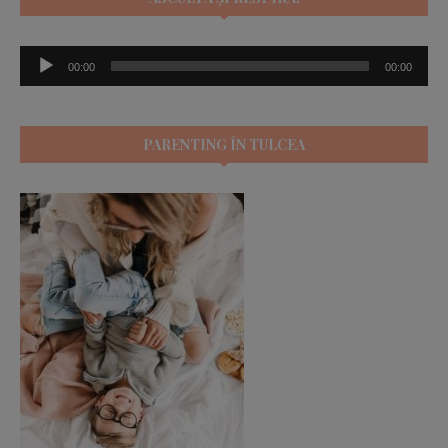
Player
00:00
00:00
audio
PARENTING ÎN TULCEA