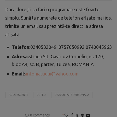
Dacă dorești să faci o programare este foarte
simplu. Sună la numerele de telefon afișate mai jos,
trimite un email sau prezintă-te direct la adresa
afișată.
Telefon:
0240532049 0757050992 0740045963
Adresa:
strada Slt. Gavrilov Corneliu, nr. 170,
bloc A4, sc. B, parter, Tulcea, ROMANIA
Email:
antoniatugui@yahoo.com
ADOLESCENTI
CUPLU
DEZVOLTARE PERSONALA
0 comments
0