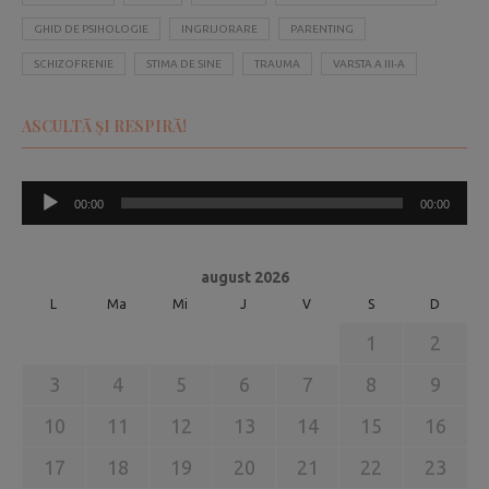
GHID DE PSIHOLOGIE
INGRIJORARE
PARENTING
SCHIZOFRENIE
STIMA DE SINE
TRAUMA
VARSTA A III-A
ASCULTĂ ȘI RESPIRĂ!
Player
00:00
00:00
audio
august 2026
L
Ma
Mi
J
V
S
D
1
2
3
4
5
6
7
8
9
10
11
12
13
14
15
16
17
18
19
20
21
22
23