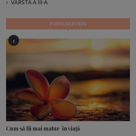
VARSTA A III-A
POPULAR POSTS
1
Cum să fii mai matur în viață