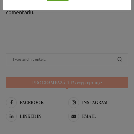
Trebuie să fii
autentificat
pentru a publica un
comentariu.
PROGRAMEAZĂ-TE! 0757,050,992
FACEBOOK
INSTAGRAM
LINKEDIN
EMAIL