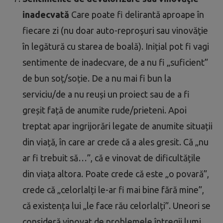
inadecvată
Care poate fi delirantă aproape în
fiecare zi (nu doar auto-reproşuri sau vinovăţie
în legătură cu starea de boală). Inițial pot fi vagi
sentimente de inadecvare, de a nu fi „suficient”
de bun soț/soție. De a nu mai fi bun la
serviciu/de a nu reuși un proiect sau de a fi
greșit față de anumite rude/prieteni. Apoi
treptat apar ingrijorări legate de anumite situații
din viață, în care ar crede că a ales gresit. Că „nu
ar fi trebuit să…”, că e vinovat de dificultățile
din viața altora. Poate crede că este „o povară”,
crede că „celorlalți le-ar fi mai bine fără mine”,
că existența lui „le face rău celorlalți”. Uneori se
consideră vinovat de problemele întregii lumi.