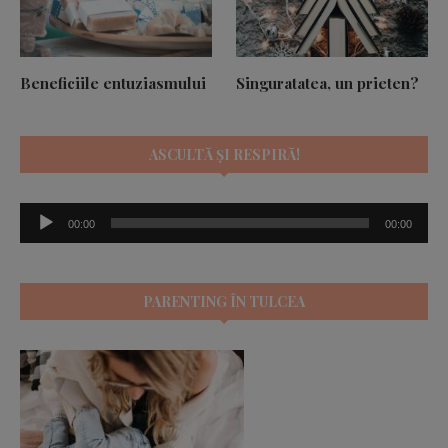
Beneficiile entuziasmului
Singuratatea, un prieten?
ASCULTĂ ȘI RESPIRĂ!
Player
00:00
00:00
audio
PARENTING ÎN TULCEA