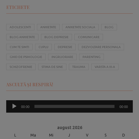
ETICHETE
ADOLESCENTI
ANXIETATE
ANXIETATE SOCIALA
BLOG
BLOG ANXIETATE
BLOG DEPRESIE
COMUNICARE
CUM TE SIMTI
CUPLU
DEPRESIE
DEZVOLTARE PERSONALA
GHID DE PSIHOLOGIE
INGRIJORARE
PARENTING
SCHIZOFRENIE
STIMA DE SINE
TRAUMA
VARSTA A III-A
ASCULTĂ ȘI RESPIRĂ!
Player
00:00
00:00
audio
august 2026
L
Ma
Mi
J
V
S
D