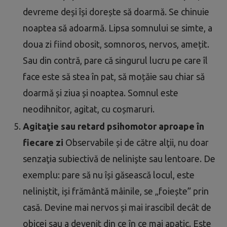
devreme deși își dorește să doarmă. Se chinuie
noaptea să adoarmă. Lipsa somnului se simte, a
doua zi fiind obosit, somnoros, nervos, amețit.
Sau din contră, pare că singurul lucru pe care îl
face este să stea în pat, să moțăie sau chiar să
doarmă și ziua și noaptea. Somnul este
neodihnitor, agitat, cu coșmaruri.
Agitaţie sau retard psihomotor aproape în
fiecare zi
Observabile și de către alţii, nu doar
senzaţia subiectivă de nelinişte sau lentoare. De
exemplu: pare să nu își găsească locul, este
neliniștit, iși frământă mâinile, se „foiește” prin
casă. Devine mai nervos și mai irascibil decât de
obicei sau a devenit din ce în ce mai apatic. Este