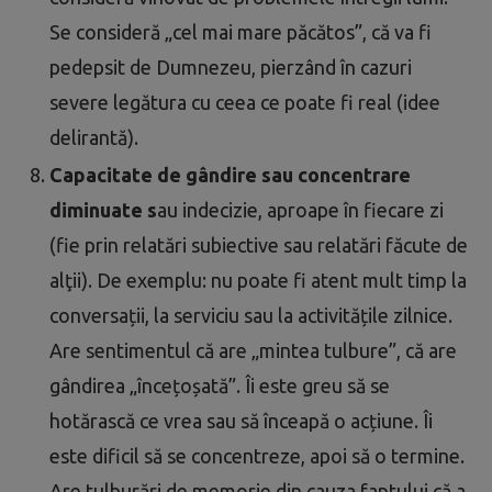
Se consideră „cel mai mare păcătos”, că va fi
pedepsit de Dumnezeu, pierzând în cazuri
severe legătura cu ceea ce poate fi real (idee
delirantă).
Capacitate de gândire sau concentrare
diminuate s
au indecizie, aproape în fiecare zi
(fie prin relatări subiective sau relatări făcute de
alţii). De exemplu: nu poate fi atent mult timp la
conversații, la serviciu sau la activitățile zilnice.
Are sentimentul că are „mintea tulbure”, că are
gândirea „încețoșată”. Îi este greu să se
hotărască ce vrea sau să înceapă o acțiune. Îi
este dificil să se concentreze, apoi să o termine.
Are tulburări de memorie din cauza faptului că a