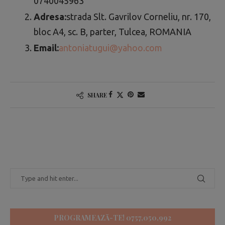
0740045963
Adresa:
strada Slt. Gavrilov Corneliu, nr. 170,
bloc A4, sc. B, parter, Tulcea, ROMANIA
Email:
antoniatugui@yahoo.com
SHARE
PROGRAMEAZĂ-TE! 0757,050,992