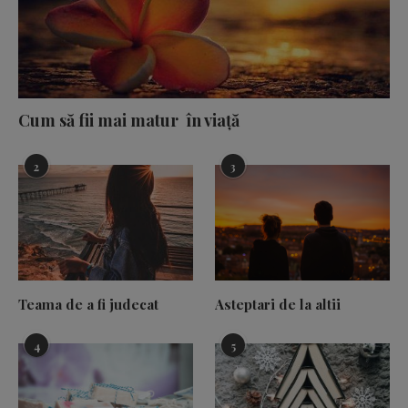
Cum să fii mai matur în viață
2
3
Teama de a fi judecat
Asteptari de la altii
4
5