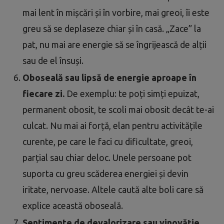
mai lent în mișcări și în vorbire, mai greoi, îi este
greu să se deplaseze chiar și în casă. „Zace” la
pat, nu mai are energie să se îngrijească de alții
sau de el însuși.
Oboseală sau lipsă de energie aproape în
fiecare zi.
De exemplu: te poți simți epuizat,
permanent obosit, te scoli mai obosit decât te-ai
culcat. Nu mai ai forță, elan pentru activitățile
curente, pe care le faci cu dificultate, greoi,
parțial sau chiar deloc. Unele persoane pot
suporta cu greu scăderea energiei și devin
iritate, nervoase. Altele caută alte boli care să
explice această oboseală.
Sentimente de devalorizare sau vinovăţie