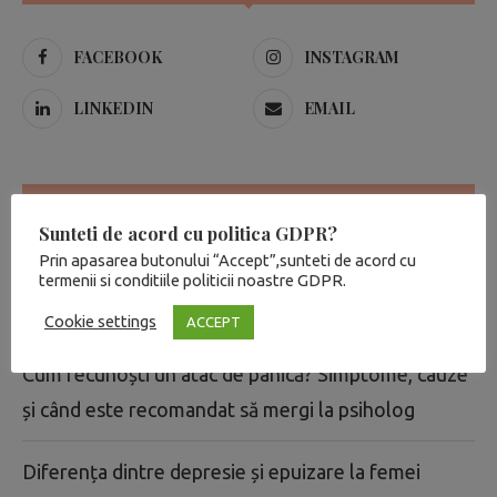
FACEBOOK
INSTAGRAM
LINKEDIN
EMAIL
ARTICOLE RECENTE
Sunteti de acord cu politica GDPR?
Prin apasarea butonului “Accept”,sunteti de acord cu
Atac de panică sau problemă cardiacă? Când inima
termenii si conditiile politicii noastre GDPR.
doare, dar cauza poate fi anxietatea
Cookie settings
ACCEPT
Cum recunoști un atac de panică? Simptome, cauze
și când este recomandat să mergi la psiholog
Diferența dintre depresie și epuizare la femei