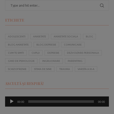
ETICHETE
ADOLESCENTI
ANXIETATE
ANXIETATE SOCIALA
BLOG
BLOG ANXIETATE
BLOG DEPRESIE
COMUNICARE
CUM TE SIMTI
CUPLU
DEPRESIE
DEZVOLTARE PERSONALA
GHID DE PSIHOLOGIE
INGRIJORARE
PARENTING
SCHIZOFRENIE
STIMA DE SINE
TRAUMA
VARSTA A III-A
ASCULTĂ ȘI RESPIRĂ!
Player
00:00
00:00
audio