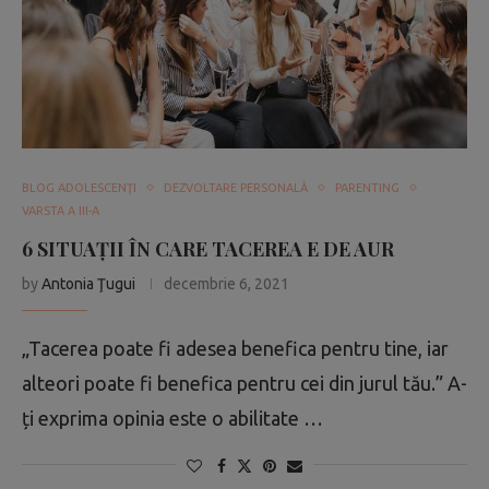
BLOG ADOLESCENŢI
DEZVOLTARE PERSONALĂ
PARENTING
VARSTA A III-A
6 SITUAȚII ÎN CARE TACEREA E DE AUR
by
Antonia Ţugui
decembrie 6, 2021
„Tacerea poate fi adesea benefica pentru tine, iar
alteori poate fi benefica pentru cei din jurul tău.” A-
ți exprima opinia este o abilitate …