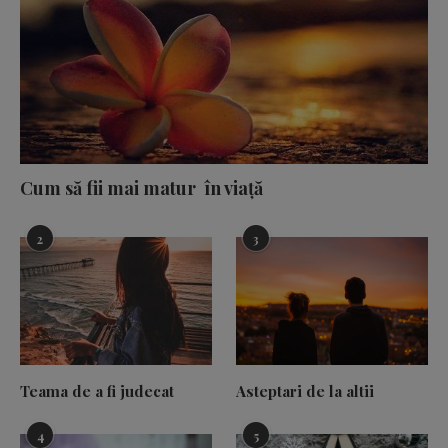
Cum să fii mai matur în viață
2
3
Teama de a fi judecat
Asteptari de la altii
4
5