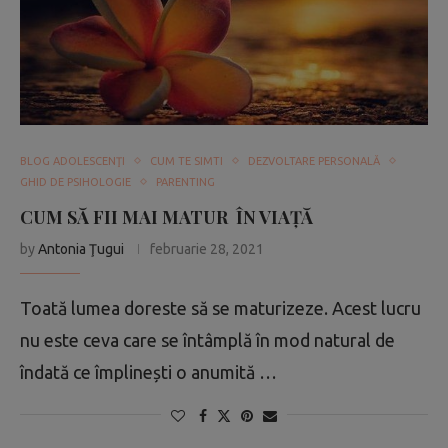
BLOG ADOLESCENŢI
CUM TE SIMTI
DEZVOLTARE PERSONALĂ
GHID DE PSIHOLOGIE
PARENTING
CUM SĂ FII MAI MATUR ÎN VIAȚĂ
by
Antonia Ţugui
februarie 28, 2021
Toată lumea doreste să se maturizeze. Acest lucru
nu este ceva care se întâmplă în mod natural de
îndată ce împlinești o anumită …