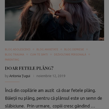
BLOG ADOLESCENŢI
BLOG ANXIETATE
BLOG DEPRESIE
BLOG TRAUMA
CUM TE SIMTI
DEZVOLTARE PERSONALĂ
PARENTING
DOAR FETELE PLÂNG?
by
Antonia Ţugui
noiembrie 12, 2019
Încă din copilărie am auzit că doar fetele plâng.
Băieții nu plâng, pentru că plânsul este un semn de
slăbiciune. Prin urmare, copiii cresc gândind …