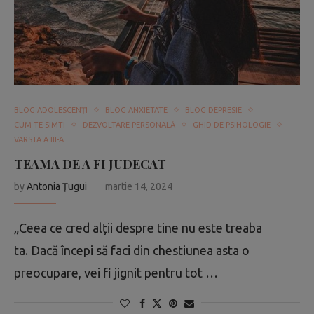
BLOG ADOLESCENŢI
BLOG ANXIETATE
BLOG DEPRESIE
CUM TE SIMTI
DEZVOLTARE PERSONALĂ
GHID DE PSIHOLOGIE
VARSTA A III-A
TEAMA DE A FI JUDECAT
by
Antonia Ţugui
martie 14, 2024
„Ceea ce cred alții despre tine nu este treaba
ta. Dacă începi să faci din chestiunea asta o
preocupare, vei fi jignit pentru tot …