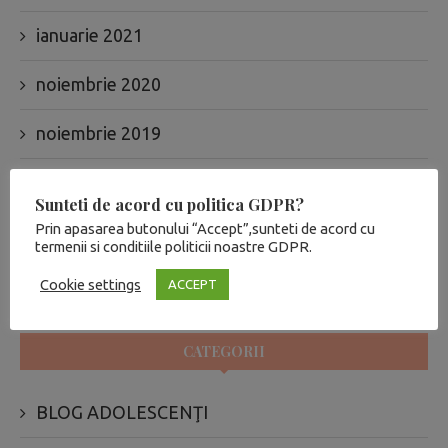
ianuarie 2021
noiembrie 2020
noiembrie 2019
iulie 2019
Sunteti de acord cu politica GDPR?
Prin apasarea butonului “Accept”,sunteti de acord cu
ianuarie 2019
termenii si conditiile politicii noastre GDPR.
iulie 2017
Cookie settings
ACCEPT
CATEGORII
BLOG ADOLESCENŢI