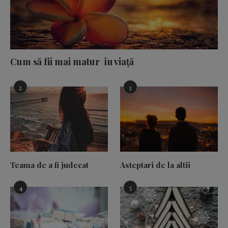
Cum să fii mai matur în viață
2
3
Teama de a fi judecat
Asteptari de la altii
4
5