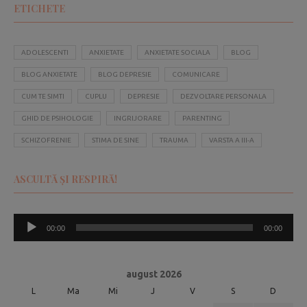
ETICHETE
ADOLESCENTI
ANXIETATE
ANXIETATE SOCIALA
BLOG
BLOG ANXIETATE
BLOG DEPRESIE
COMUNICARE
CUM TE SIMTI
CUPLU
DEPRESIE
DEZVOLTARE PERSONALA
GHID DE PSIHOLOGIE
INGRIJORARE
PARENTING
SCHIZOFRENIE
STIMA DE SINE
TRAUMA
VARSTA A III-A
ASCULTĂ ȘI RESPIRĂ!
Player
00:00
00:00
audio
august 2026
L
Ma
Mi
J
V
S
D