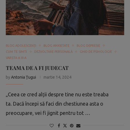
BLOG ADOLESCENŢI
BLOG ANXIETATE
BLOG DEPRESIE
CUM TE SIMTI
DEZVOLTARE PERSONALĂ
GHID DE PSIHOLOGIE
VARSTA A III-A
TEAMA DE A FI JUDECAT
by
Antonia Ţugui
martie 14, 2024
„Ceea ce cred alții despre tine nu este treaba
ta. Dacă începi să faci din chestiunea asta o
preocupare, vei fi jignit pentru tot …