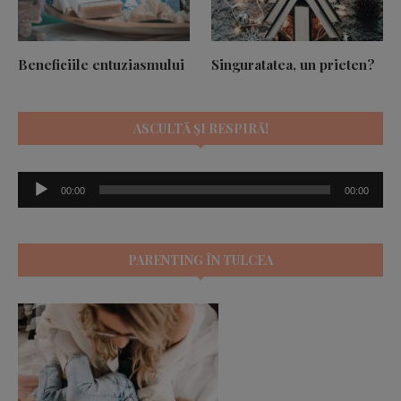
Beneficiile entuziasmului
Singuratatea, un prieten?
ASCULTĂ ȘI RESPIRĂ!
Player
00:00
00:00
audio
PARENTING ÎN TULCEA